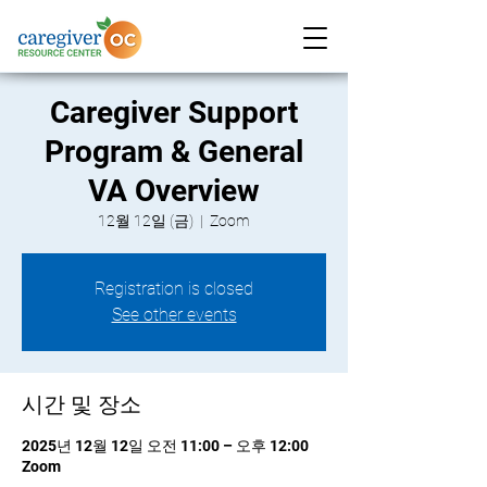
Caregiver Support
Program & General
VA Overview
12월 12일 (금)
  |  
Zoom
Registration is closed
See other events
시간 및 장소
2025년 12월 12일 오전 11:00 – 오후 12:00
Zoom