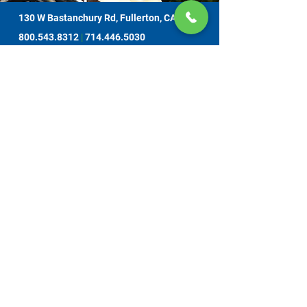
130 W Bastanchury Rd, Fullerton, CA 92835
800.543.8312
|
714.446.5030
지금 기부하기
해당 자료 또는 자료물은 오렌지 카운티 감독위원회에서 할당하고 노인 복
지 사무소에서 관리하는, 캘리포니아 노인 복지국 (CDA) 과의 계약에 의한
자금 지원을 받는 프로젝트의 결과물입니다. 증거는 130 W. Bastanchury
Road, Fullerton, CA
92835 (714) 446-5030
에 있는 간병인 자원 센터 오렌
지 카운티에 연락하여 얻을 수 있습니다. 제시된 결론과 의견은 CDA 자체
의 의견이 아닐 수 있으며 출판물은 모든 집계 전 자료에 기반 또는 이를 포
함하지 않을 수 있습니다. 서비스는 무료로 제공됩니다. 자발적 기부는 감
사히 받아들이며, 재정적으로 기여하지 못함으로 인하여 서비스를 거부당
하는 경우는 없습니다.
모든 저작권은 CRCOC에 있습니다. 무단 전제와 무단 복
제를 금합니다.