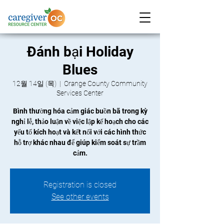
Đánh bại Holiday
Blues
12월 14일 (목)
  |  
Orange County Community
Services Center
Bình thường hóa cảm giác buồn bã trong kỳ
nghỉ lễ, thảo luận về việc lập kế hoạch cho các
yếu tố kích hoạt và kết nối với các hình thức
hỗ trợ khác nhau để giúp kiểm soát sự trầm
cảm.
Registration is closed
See other events