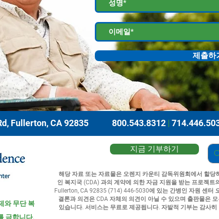
제출하
d, Fullerton, CA 92835
800.543.8312
|
714.446.50
지금 기부하기
해당 자료 또는 자료물은 오렌지 카운티 감독위원회에서 할당하
인 복지국 (CDA) 과의 계약에 의한 자금 지원을 받는 프로젝트의 결과물
Fullerton, CA 92835 (714) 446-5030에 있는 간병인 
결론과 의견은 CDA 자체의 의견이 아닐 수 있으며 출판물은 모
제와 무단 복
있습니다. 서비스는 무료로 제공됩니다. 자발적 기부는 감사히
를 금합니다.