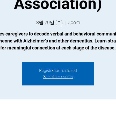
Association)
8월 20일 (수)
  |  
Zoom
es caregivers to decode verbal and behavioral communi
meone with Alzheimer’s and other dementias. Learn stra
for meaningful connection at each stage of the disease.
Registration is closed
See other events