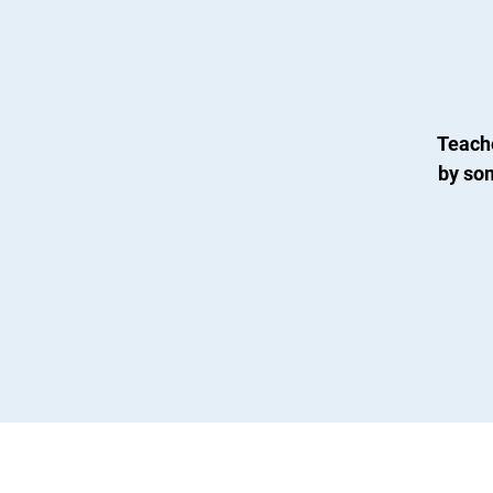
Teach
by so