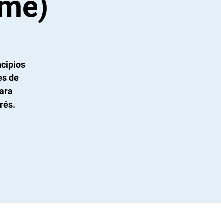
ome)
ncipios
es de
para
rés.