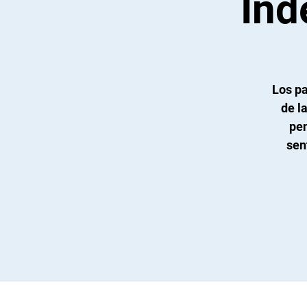
Ind
Los pa
de l
pen
sen