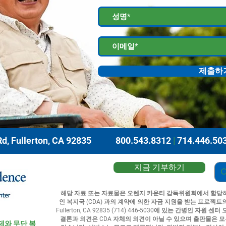
제출하
d, Fullerton, CA 92835
800.543.8312
|
714.446.50
지금 기부하기
해당 자료 또는 자료물은 오렌지 카운티 감독위원회에서 할당하
인 복지국 (CDA) 과의 계약에 의한 자금 지원을 받는 프로젝트의 결과물
Fullerton, CA 92835 (714) 446-5030에 있는 간병인 
결론과 의견은 CDA 자체의 의견이 아닐 수 있으며 출판물은 모
제와 무단 복