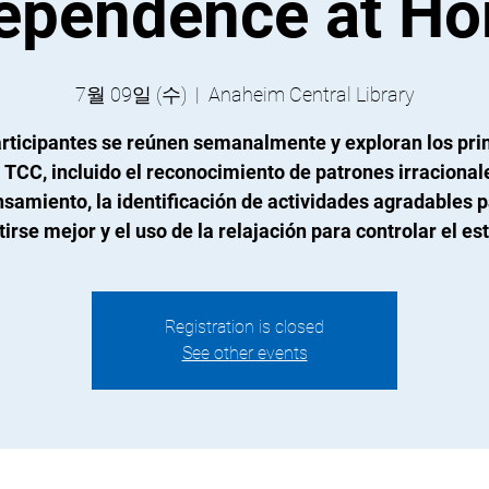
ependence at H
7월 09일 (수)
  |  
Anaheim Central Library
rticipantes se reúnen semanalmente y exploran los pri
a TCC, incluido el reconocimiento de patrones irracional
samiento, la identificación de actividades agradables 
tirse mejor y el uso de la relajación para controlar el est
Registration is closed
See other events