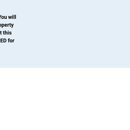
You will
operty
 this
RED for