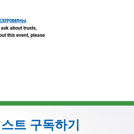
r/EXfP0MfHyx
 ask about trusts, 
ut this event, please 
리스트 구독하기