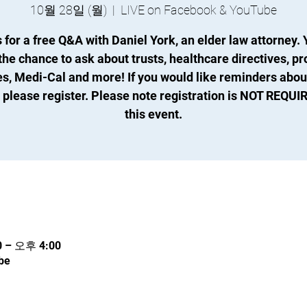
10월 28일 (월)
  |  
LIVE on Facebook & YouTube
 for a free Q&A with Daniel York, an elder law attorney. 
the chance to ask about trusts, healthcare directives, pr
es, Medi-Cal and more! If you would like reminders about
 please register. Please note registration is NOT REQUI
this event.
 – 오후 4:00
be