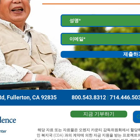
제출하
d, Fullerton, CA 92835
800.543.8312
|
714.446.50
지금 기부하기
해당 자료 또는 자료물은 오렌지 카운티 감독위원회에서 할당하
인 복지국 (CDA) 과의 계약에 의한 자금 지원을 받는 프로젝트의 결과물