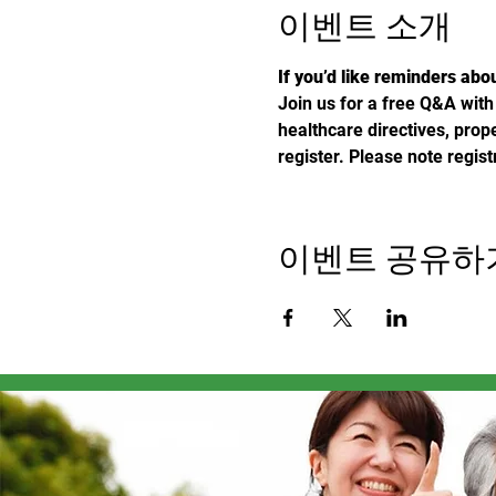
이벤트 소개
If you’d like reminders abou
Join us for a free Q&A with 
healthcare directives, prop
register. Please note regis
이벤트 공유하