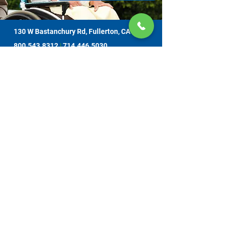
130 W Bastanchury Rd, Fullerton, CA 92835
800.543.8312
|
714.446.5030
지금 기부하기
해당 자료 또는 자료물은 오렌지 카운티 감독위원회에서 할당하고 노인 복
지 사무소에서 관리하는, 캘리포니아 노인 복지국 (CDA) 과의 계약에 의한
자금 지원을 받는 프로젝트의 결과물입니다. 증거는 130 W. Bastanchury
Road, Fullerton, CA
92835 (714) 446-5030
에 있는 간병인 자원 센터 오렌
지 카운티에 연락하여 얻을 수 있습니다. 제시된 결론과 의견은 CDA 자체
의 의견이 아닐 수 있으며 출판물은 모든 집계 전 자료에 기반 또는 이를 포
함하지 않을 수 있습니다. 서비스는 무료로 제공됩니다. 자발적 기부는 감
사히 받아들이며, 재정적으로 기여하지 못함으로 인하여 서비스를 거부당
하는 경우는 없습니다.
모든 저작권은 CRCOC에 있습니다. 무단 전제와 무단 복
제를 금합니다.