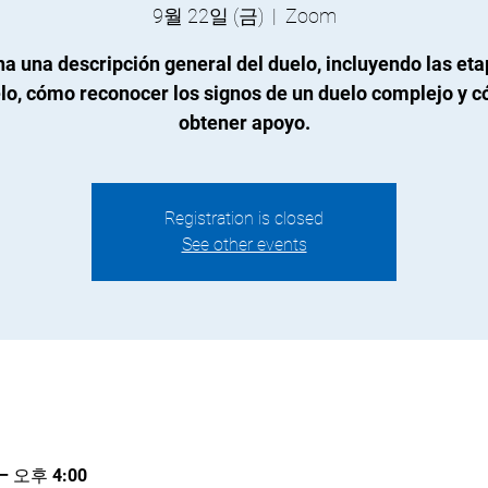
9월 22일 (금)
  |  
Zoom
a una descripción general del duelo, incluyendo las eta
lo, cómo reconocer los signos de un duelo complejo y 
obtener apoyo.
Registration is closed
See other events
– 오후 4:00