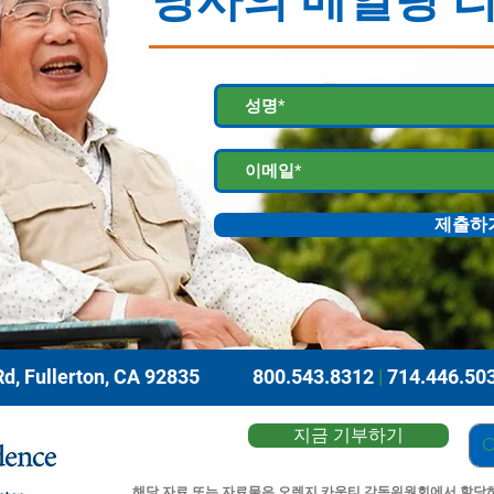
제출하
d, Fullerton, CA 92835
800.543.8312
|
714.446.50
지금 기부하기
해당 자료 또는 자료물은 오렌지 카운티 감독위원회에서 할당하