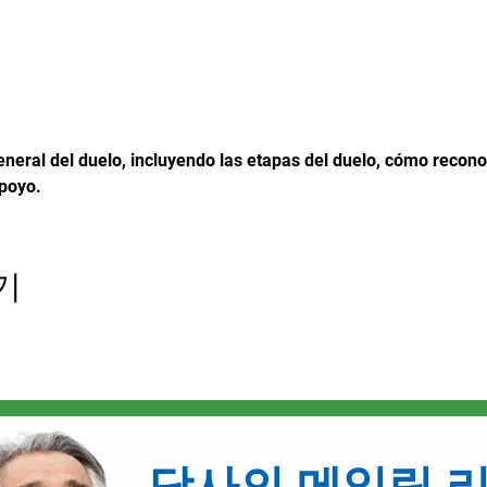
neral del duelo, incluyendo las etapas del duelo, cómo reconoc
poyo.
기
당사의 메일링 