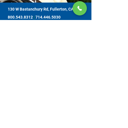
130 W Bastanchury Rd, Fullerton, CA 92835
800.543.8312
|
714.446.5030
지금 기부하기
해당 자료 또는 자료물은 오렌지 카운티 감독위원회에서 할당하고 노인 복
지 사무소에서 관리하는, 캘리포니아 노인 복지국 (CDA) 과의 계약에 의한
자금 지원을 받는 프로젝트의 결과물입니다. 증거는 130 W. Bastanchury
Road, Fullerton, CA
92835 (714) 446-5030
에 있는 간병인 자원 센터 오렌
지 카운티에 연락하여 얻을 수 있습니다. 제시된 결론과 의견은 CDA 자체
의 의견이 아닐 수 있으며 출판물은 모든 집계 전 자료에 기반 또는 이를 포
함하지 않을 수 있습니다. 서비스는 무료로 제공됩니다. 자발적 기부는 감
사히 받아들이며, 재정적으로 기여하지 못함으로 인하여 서비스를 거부당
하는 경우는 없습니다.
모든 저작권은 CRCOC에 있습니다. 무단 전제와 무단 복
제를 금합니다.