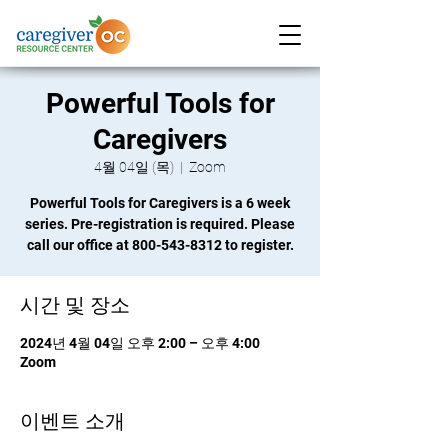
Powerful Tools for
Caregivers
4월 04일 (목)
  |  
Zoom
Powerful Tools for Caregivers is a 6 week
series. Pre-registration is required. Please
call our office at 800-543-8312 to register.
시간 및 장소
2024년 4월 04일 오후 2:00 – 오후 4:00
Zoom
이벤트 소개