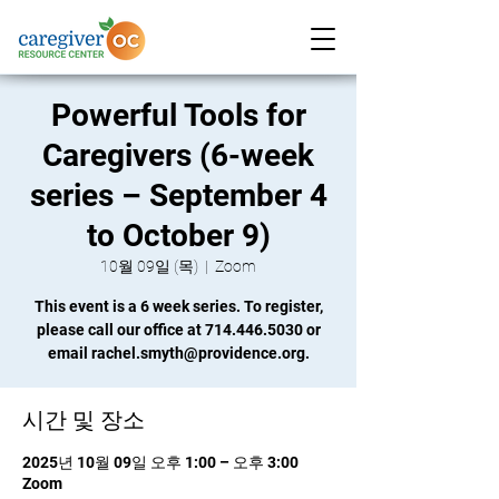
Powerful Tools for
Caregivers (6-week
series – September 4
to October 9)
10월 09일 (목)
  |  
Zoom
This event is a 6 week series. To register,
please call our office at 714.446.5030 or
email rachel.smyth@providence.org.
시간 및 장소
2025년 10월 09일 오후 1:00 – 오후 3:00
Zoom