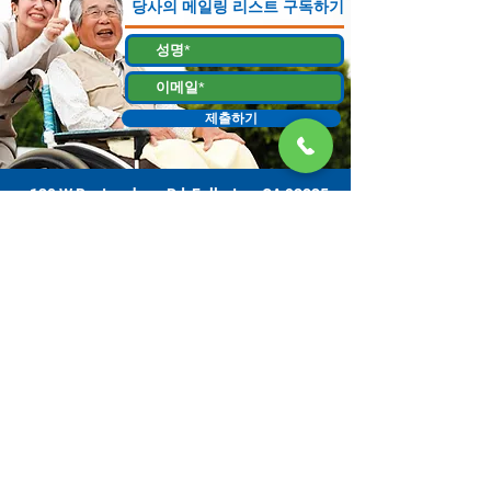
당사의 메일링 리스트 구독하기
제출하기
130 W Bastanchury Rd, Fullerton, CA 92835
800.543.8312
|
714.446.5030
지금 기부하기
해당 자료 또는 자료물은 오렌지 카운티 감독위원회에서 할당하고 노인 복
지 사무소에서 관리하는, 캘리포니아 노인 복지국 (CDA) 과의 계약에 의한
자금 지원을 받는 프로젝트의 결과물입니다. 증거는 130 W. Bastanchury
Road, Fullerton, CA
92835 (714) 446-5030
에 있는 간병인 자원 센터 오렌