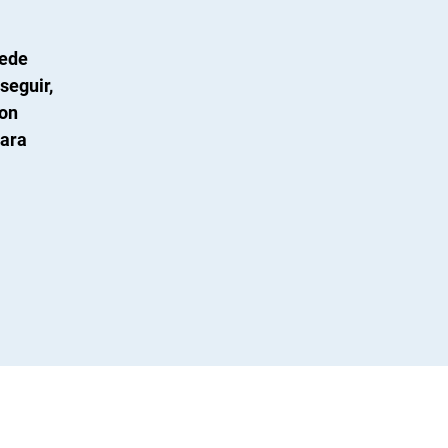
uede
seguir,
con
para