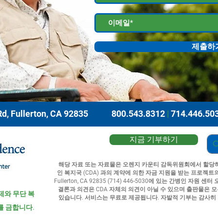
제출하
d, Fullerton, CA 92835
800.543.8312
|
714.446.50
지금 기부하기
해당 자료 또는 자료물은 오렌지 카운티 감독위원회에서 할당하
인 복지국 (CDA) 과의 계약에 의한 자금 지원을 받는 프로젝트의 결과물
Fullerton, CA 92835 (714) 446-5030에 있는 간병인 
결론과 의견은 CDA 자체의 의견이 아닐 수 있으며 출판물은 모
제와 무단 복
있습니다. 서비스는 무료로 제공됩니다. 자발적 기부는 감사히
를 금합니다.