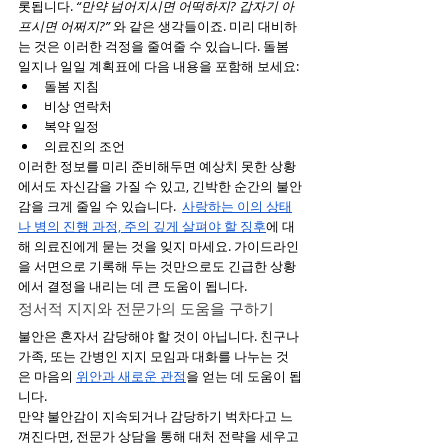
롯됩니다. 
“만약 넘어지시면 어떡하지? 갑자기 아
프시면 어쩌지?”
 와 같은 생각들이죠. 미리 대비하
는 것은 이러한 걱정을 줄여줄 수 있습니다. 돌봄 
일지나 일일 계획표에 다음 내용을 포함해 보세요:
돌봄 지침 
비상 연락처 
복약 일정 
의료진의 조언 
이러한 정보를 미리 준비해두면 예상치 못한 상황
에서도 자신감을 가질 수 있고, 긴박한 순간의 불안
감을 크게 줄일 수 있습니다.  
사랑하는 이의 상태
나 병의 진행 과정, 주의 깊게 살펴야 할 징후
에 대
해 의료진에게 묻는 것을 잊지 마세요. 가이드라인
을 서면으로 기록해 두는 것만으로도 긴급한 상황
에서 결정을 내리는 데 큰 도움이 됩니다.
정서적 지지와 전문가의 도움을 구하기
불안은 혼자서 감당해야 할 것이 아닙니다. 친구나 
가족, 또는 간병인 지지 모임과 대화를 나누는 것
은 마음의 
위안과 새로운 관점
을 얻는 데 도움이 됩
니다.
만약 불안감이 지속되거나 감당하기 벅차다고 느
껴진다면, 전문가 상담을 통해 대처 전략을 세우고 